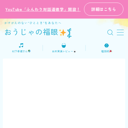
詳細はこちら
YouTube「ふんわり対話道徳学」開設！
MENU
かけがえのない“ひととき”をあなたへ
おうじゃの福眼
⨋
ホーム
村下孝蔵さん
お米実食レビュー
福話術
プロフィール
ご意見・お問い合わせ
日本語
English
おうじゃの福話術