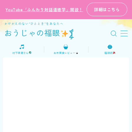
詳細はこちら
YouTube「ふんわり対話道徳学」開設！
MENU
かけがえのない“ひととき”をあなたへ
おうじゃの福眼
⨋
ホーム
村下孝蔵さん
お米実食レビュー
福話術
プロフィール
ご意見・お問い合わせ
日本語
English
おうじゃの福話術