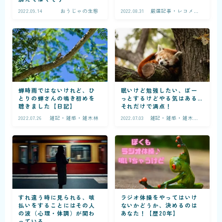
2022.09.14
おうじゃの生態
2022.08.31
厳選記事・レコメン
ド
蝉時雨ではないけれど、ひ
眠いけど勉強したい、ぼー
とりの蝉さんの鳴き初めを
っとするけどやる気はある…
聴きました【日記】
それだけで満点！
2022.07.26
雑記・雑感・雑木林
2022.07.03
雑記・雑感・雑木林
ー生活
すれ違う時に見られる、咳
ラジオ体操をやってはいけ
払いをすることにはその人
ないかどうか、決めるのは
の波（心理・体調）が関わ
あなた！【歴20年】
っている