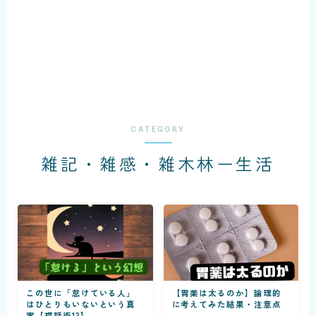
CATEGORY
雑記・雑感・雑木林ー生活
この世に「怠けている人」
【胃薬は太るのか】論理的
はひとりもいないという真
に考えてみた結果・注意点
実【福話術13】