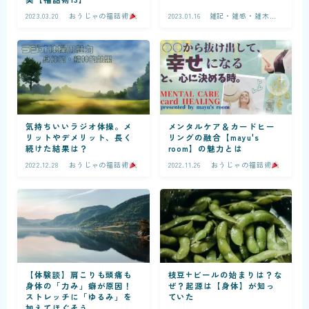
2023.03.20
おうじゃの福話術
2023.01.16
雑記・雑感・雑木林
ーたべもの
気持ちいいラジオ体操。メ
メンタルケア＆カードヒー
リットやデメリット、長く
リングの融合【mayu's
続けた結果は？
room】の魅力とは
2022.12.28
おうじゃの福話術
2022.11.26
おうじゃの福話術
【体験談】肩こりも頭痛も
枝豆+ビールの始まりは？な
身体の「力み」癖が原因！
ぜ？起源は【身体】が知っ
ストレッチに「ゆるみ」を
ていた
加えてほぐそう