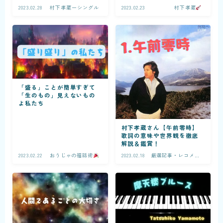
2023.02.28
村下孝蔵ーシングル
2023.02.23
村下孝蔵
「盛る」ことが簡単すぎて
「生のもの」見えないもの
よ私たち
村下孝蔵さん【午前零時】
歌詞の意味や世界観を徹底
解説＆鑑賞！
2023.02.22
おうじゃの福話術
2023.02.18
厳選記事・レコメン
ド