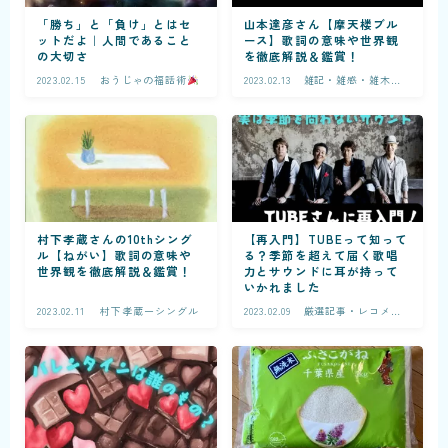
「勝ち」と「負け」とはセ
山本達彦さん【摩天楼ブル
ットだよ｜人間であること
ース】歌詞の意味や世界観
の大切さ
を徹底解説＆鑑賞！
2023.02.15
おうじゃの福話術
2023.02.13
雑記・雑感・雑木林
ー音楽
村下孝蔵さんの10thシング
【再入門】TUBEって知って
ル【ねがい】歌詞の意味や
る？季節を超えて届く歌唱
世界観を徹底解説＆鑑賞！
力とサウンドに耳が持って
いかれました
2023.02.11
村下孝蔵ーシングル
2023.02.09
厳選記事・レコメン
ド