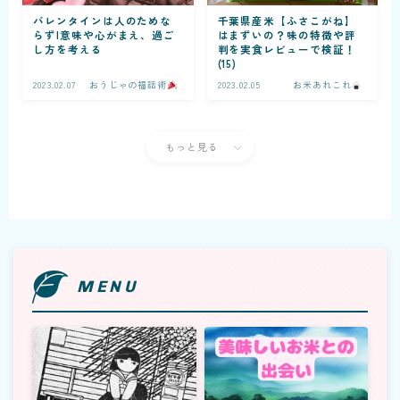
バレンタインは人のためな
千葉県産米【ふさこがね】
らず|意味や心がまえ、過ご
はまずいの？味の特徴や評
し方を考える
判を実食レビューで検証！
(15)
2023.02.07
おうじゃの福話術
2023.02.05
お米あれこれ
もっと見る
MENU