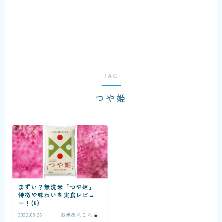
Enjoy your cruising...
TAG
つや姫
KOZO MURASHITA
銘柄米実食レビュー
まずい？無洗米「つや姫」
特徴や味わいを実食レビュ
ー！(6)
2022.08.26
お米あれこれ