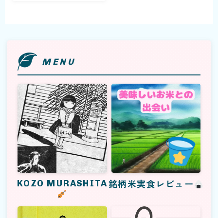
MENU
福話術
記事一覧
KOZO MURASHITA
銘柄米実食レビュー