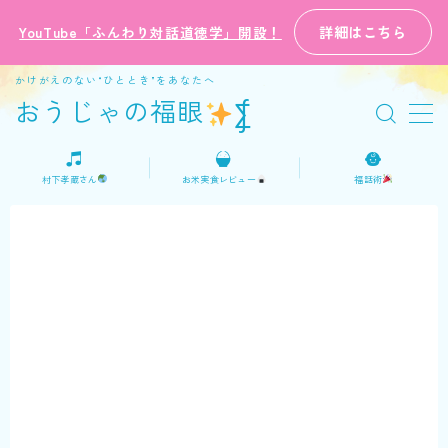
詳細はこちら
YouTube「ふんわり対話道徳学」開設！
MENU
かけがえのない“ひととき”をあなたへ
おうじゃの福眼
⨋
ホーム
村下孝蔵さん
お米実食レビュー
福話術
プロフィール
ご意見・お問い合わせ
日本語
English
おうじゃの福話術