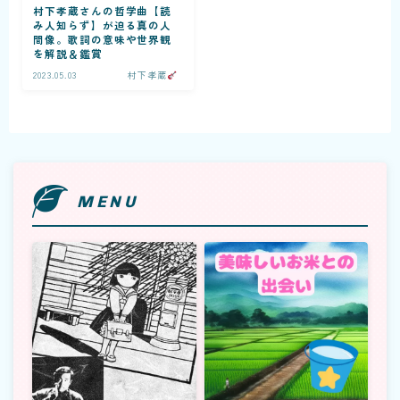
村下孝蔵さんの哲学曲【読
み人知らず】が迫る真の人
間像。歌詞の意味や世界観
を解説＆鑑賞
2023.05.03
村下孝蔵
福話術
記事一覧
MENU