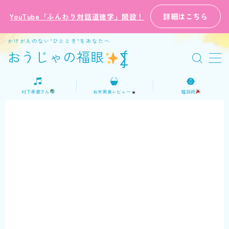
詳細はこちら
YouTube「ふんわり対話道徳学」開設！
MENU
かけがえのない“ひととき”をあなたへ
おうじゃの福眼
⨋
ホーム
村下孝蔵さん
お米実食レビュー
福話術
プロフィール
ご意見・お問い合わせ
日本語
English
おうじゃの福話術