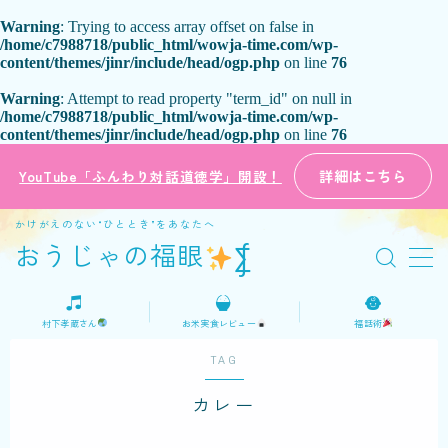
Warning
: Trying to access array offset on false in
/home/c7988718/public_html/wowja-time.com/wp-
content/themes/jinr/include/head/ogp.php
on line
76
MENU
Warning
: Attempt to read property "term_id" on null in
/home/c7988718/public_html/wowja-time.com/wp-
ホーム
content/themes/jinr/include/head/ogp.php
on line
76
詳細はこちら
YouTube「ふんわり対話道徳学」開設！
プロフィール
かけがえのない“ひととき”をあなたへ
ご意見・お問い合わせ
おうじゃの福眼
⨋
日本語
村下孝蔵さん
お米実食レビュー
福話術
English
TAG
カレー
おうじゃの福話術