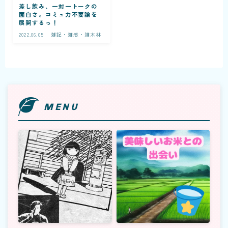
差し飲み、一対一トークの
面白さ。コミュ力不要論を
展開するっ！
2022.06.05
雑記・雑感・雑木林
福話術
記事一覧
MENU