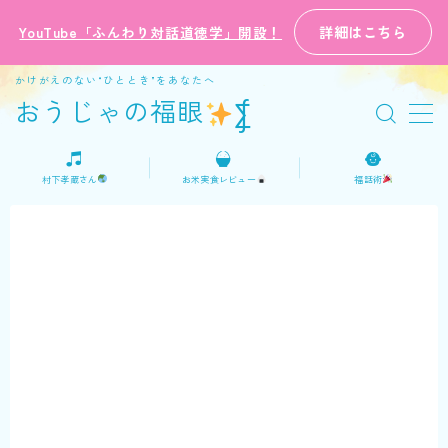
詳細はこちら
YouTube「ふんわり対話道徳学」開設！
MENU
かけがえのない“ひととき”をあなたへ
おうじゃの福眼
⨋
ホーム
村下孝蔵さん
お米実食レビュー
福話術
プロフィール
ご意見・お問い合わせ
日本語
English
おうじゃの福話術