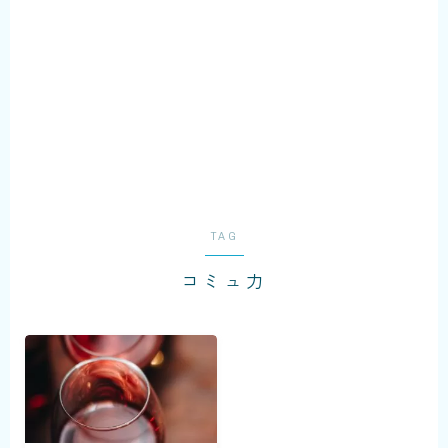
Enjoy your cruising...
TAG
コミュ力
KOZO MURASHITA
銘柄米実食レビュー