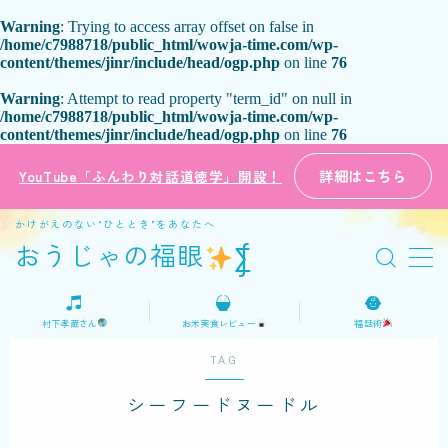
Warning
: Trying to access array offset on false in
/home/c7988718/public_html/wowja-time.com/wp-
content/themes/jinr/include/head/ogp.php
on line
76
MENU
Warning
: Attempt to read property "term_id" on null in
/home/c7988718/public_html/wowja-time.com/wp-
ホーム
content/themes/jinr/include/head/ogp.php
on line
76
詳細はこちら
YouTube「ふんわり対話道徳学」開設！
プロフィール
かけがえのない“ひととき”をあなたへ
ご意見・お問い合わせ
おうじゃの福眼
⨋
日本語
村下孝蔵さん
お米実食レビュー
福話術
English
TAG
シーフードヌードル
おうじゃの福話術