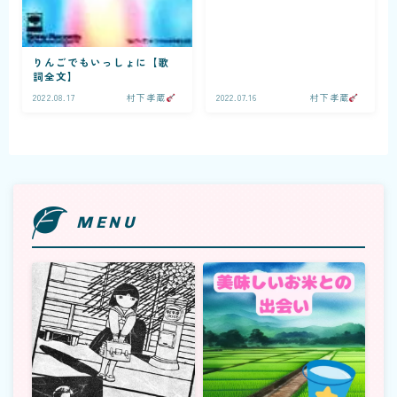
りんごでもいっしょに【歌
詞全文】
2022.08.17
村下孝蔵
2022.07.16
村下孝蔵
MENU