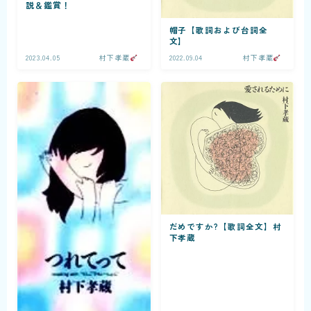
説＆鑑賞！
帽子【歌詞および台詞全
文】
2023.04.05
村下孝蔵
2022.09.04
村下孝蔵
だめですか?【歌詞全文】村
下孝蔵