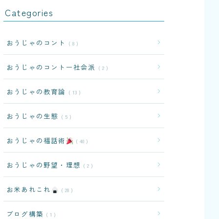
Categories
おうじゃのコント
8
おうじゃのコントー社会派
2
おうじゃの教育論
13
おうじゃの生態
5
おうじゃの福話術
40
おうじゃの野望・理想
2
お米あれこれ
28
ブログ構築
1