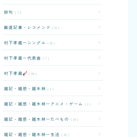
俳句
1
厳選記事・レコメンド
21
村下孝蔵ーシングル
29
村下孝蔵ー代表曲
7
村下孝蔵
54
雑記・雑感・雑木林
9
雑記・雑感・雑木林ーアニメ・ゲーム
2
雑記・雑感・雑木林ーたべもの
24
雑記・雑感・雑木林ー生活
10