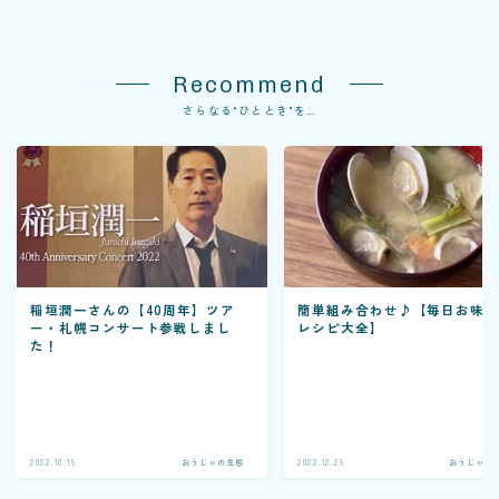
Recommend
さらなる“ひととき”を…
稲垣潤一さんの【40周年】ツア
簡単組み合わせ♪【毎日お味
ー・札幌コンサート参戦しまし
レシピ大全】
た！
2022.10.19
おうじゃの生態
2022.12.29
おうじゃの