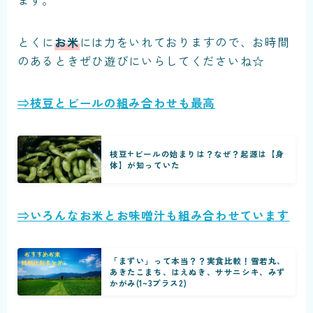
ます。
とくに
お米
には力をいれておりますので、お時間
のあるときぜひ遊びにいらしてくださいね☆
⇒枝豆とビールの組み合わせも最高
枝豆+ビールの始まりは？なぜ？起源は【身
体】が知っていた
⇒いろんなお米とお味噌汁も組み合わせています
「まずい」って本当？？実食比較！雪若丸、
あきたこまち、はえぬき、ササニシキ、みず
かがみ(1~3プラス2)