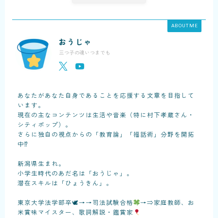
ABOUT ME
おうじゃ
三つ子の魂いつまでも
あなたがあなた自身であることを応援する文章を目指して
います。
現在の主なコンテンツは生活や音楽（特に村下孝蔵さん・
シティポップ）。
さらに独自の視点からの「教育論」「福話術」分野を開拓
中⁉
新潟県生まれ。
小学生時代のあだ名は「おうじゃ」。
潜在スキルは「ひょうきん」。
東京大学法学部卒🕊→→司法試験合格
→⇒家庭教師、お
米賞味マイスター、歌詞解説・鑑賞家