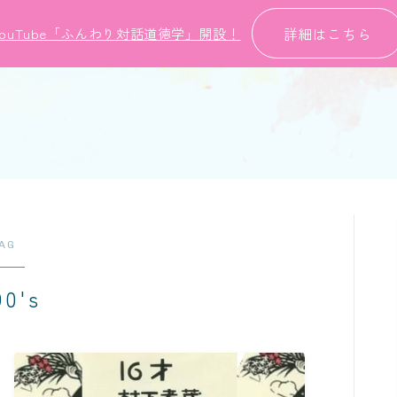
詳細はこちら
YouTube「ふんわり対話道徳学」開設！
AG
90's