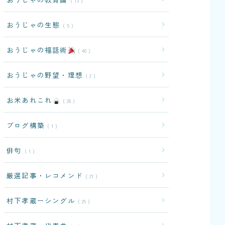
13
おうじゃの生態
5
おうじゃの福話術
40
おうじゃの野望・理想
2
お米あれこれ
28
ブログ構築
1
俳句
1
厳選記事・レコメンド
21
村下孝蔵ーシングル
29