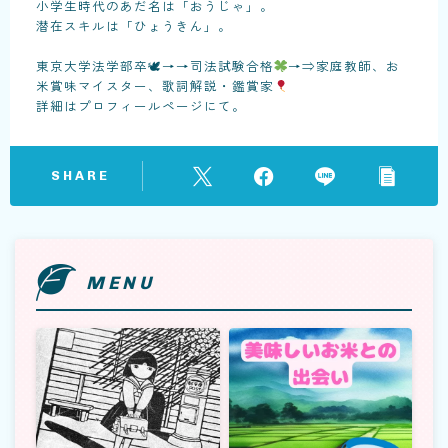
小学生時代のあだ名は「おうじゃ」。
潜在スキルは「ひょうきん」。
東京大学法学部卒🕊→→司法試験合格
→⇒家庭教師、お
米賞味マイスター、歌詞解説・鑑賞家
詳細はプロフィールページにて。
SHARE
MENU