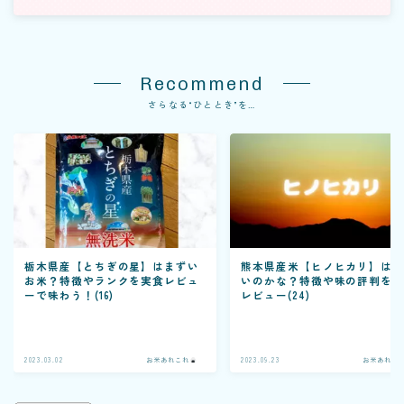
Recommend
さらなる“ひととき”を…
栃木県産【とちぎの星】はまずい
熊本県産米【ヒノヒカリ】は
お米？特徴やランクを実食レビュ
いのかな？特徴や味の評判を
ーで味わう！(16)
レビュー(24)
2023.03.02
お米あれこれ
2023.09.23
お米あれこ