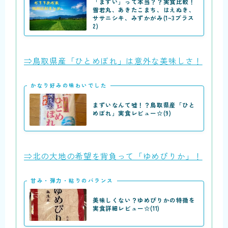
「まずい」って本当？？実食比較！
雪若丸、あきたこまち、はえぬき、
ササニシキ、みずかがみ(1~3プラス
2)
⇒鳥取県産「ひとめぼれ」は意外な美味しさ！
かなり好みの味わいでした
まずいなんて嘘！？鳥取県産「ひと
めぼれ」実食レビュー☆(9)
⇒北の大地の希望を背負って「ゆめぴりか」！
甘み・弾力・粘りのバランス
美味しくない？ゆめぴりかの特徴を
実食詳細レビュー☆(11)