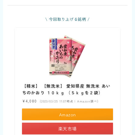
\ 今回取り上げる銘柄 /
【精米】 【無洗米】 愛知県産 無洗米 あい
ちのかおり １０ｋｇ （５ｋｇを２袋）
¥4,080
（2023/03/25 11:07時点 | Amazon調べ）
Amazon
楽天市場