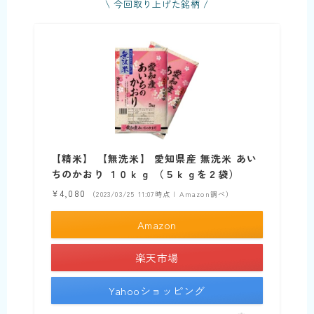
\ 今回取り上げた銘柄 /
【精米】 【無洗米】 愛知県産 無洗米 あい
ちのかおり １０ｋｇ （５ｋｇを２袋）
¥4,080
（2023/03/25 11:07時点 | Amazon調べ）
Amazon
楽天市場
Yahooショッピング